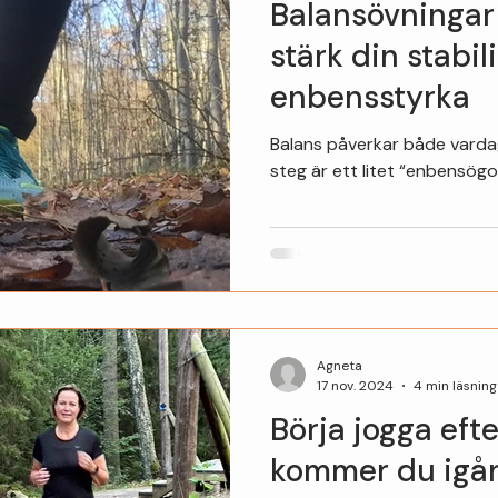
Balansövningar 
stärk din stabil
enbensstyrka
Balans påverkar både vardag
steg är ett litet “enbensögo
Agneta
17 nov. 2024
4 min läsning
Börja jogga eft
kommer du igån