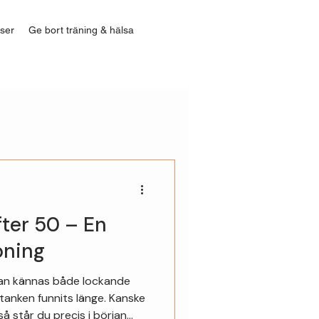
ser
Ge bort träning & hälsa
fter 50 – En
öpning
 kan kännas både lockande
 tanken funnits länge. Kanske
 så står du precis i början