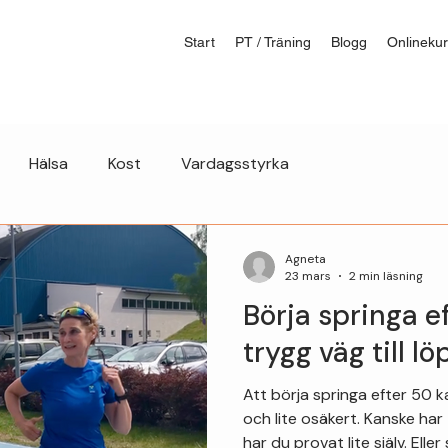
Start
PT / Träning
Blogg
Onlinekur
Hälsa
Kost
Vardagsstyrka
Agneta
23 mars
2 min läsning
Börja springa e
trygg väg till l
Att börja springa efter 50
och lite osäkert. Kanske har
har du provat lite själv. Eller