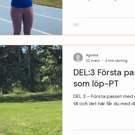
och funderar på hur du ens
mött många som känner prec
samlat det viktigaste här – s
tydlig och trygg start i din l
Agneta
22 mars
3 min läsning
DEL:3 Första p
som löp-PT
DEL 3 – Första passet med 
till och det här får du med d