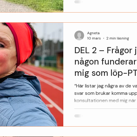
Agneta
10 mars
2 min läsning
DEL 2 – Frågor j
någon funderar
mig som löp-P
“Här listar jag några av de 
svar som brukar komma upp i den kostnadsfria
konsultationen med mig när
mig som sin löp-PT.