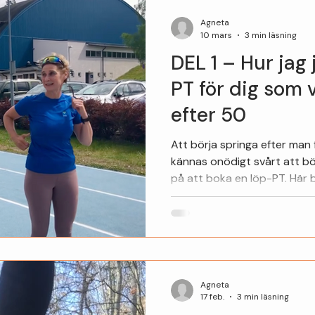
Agneta
10 mars
3 min läsning
DEL 1 – Hur jag
PT för dig som v
efter 50
Att börja springa efter man 
kännas onödigt svårt att börja med
på att boka en löp-PT. Här b
som personlig tränare inom 
trygg och lugn start – helt anpassad efter dig. Det här
inlägget är en del av min min
med löpträning i 50+ ålder
nyfikna på att börja spring
tvekan eller oro. Därför har 
Agneta
17 feb.
3 min läsning