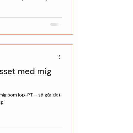
 ska komma igång. Jag har
is så här och därför har jag
å att du kan få en lugn,
öpning.
asset med mig
mig som löp-PT – så går det
ig