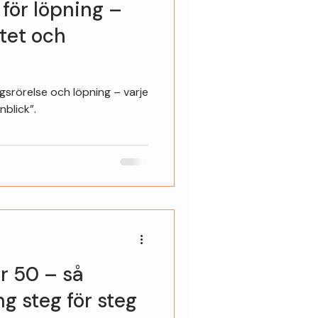
för löpning –
itet och
srörelse och löpning – varje
nblick”.
er 50 – så
g steg för steg