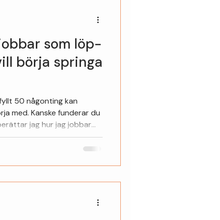
 jobbar som löp-
ill börja springa
fyllt 50 någonting kan
. Kanske funderar du
erättar jag hur jag jobbar
löpning och hur du kan få en
iserie i tre delar om att börja
n. Jag möter många som är
a, men som känner viss
jag skapat e