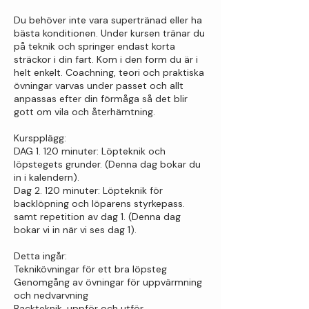
Du behöver inte vara supertränad eller ha
bästa konditionen. Under kursen tränar du
på teknik och springer endast korta
sträckor i din fart. Kom i den form du är i
helt enkelt. Coachning, teori och praktiska
övningar varvas under passet och allt
anpassas efter din förmåga så det blir
gott om vila och återhämtning.
Kurspplägg:
DAG 1. 120 minuter: Löpteknik och
löpstegets grunder. (Denna dag bokar du
in i kalendern).
Dag 2. 120 minuter: Löpteknik för
backlöpning och löparens styrkepass.
samt repetition av dag 1. (Denna dag
bokar vi in när vi ses dag 1).
Detta ingår:
Teknikövningar för ett bra löpsteg
Genomgång av övningar för uppvärmning
och nedvarvning
Backteknik, uppför och utför