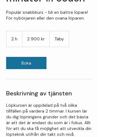
Populär snabbkurs - bli en bättre löpare!
För nybörjaren eller den ovana löparen.
2 900
svenska
2 h
2
2 900 kr
Täby
kronor
h
Boka
Beskrivning av tjänsten
Löpkursen är uppdelad på två olika
tillfällen på vardera 2 timmar. I kursen lär
du dig löpningens grunder och det bästa
är att det är endast du som är i fokus. Allt
för att du ska få möjlighet att utveckla din
löpteknik utifrån din takt och nivå.