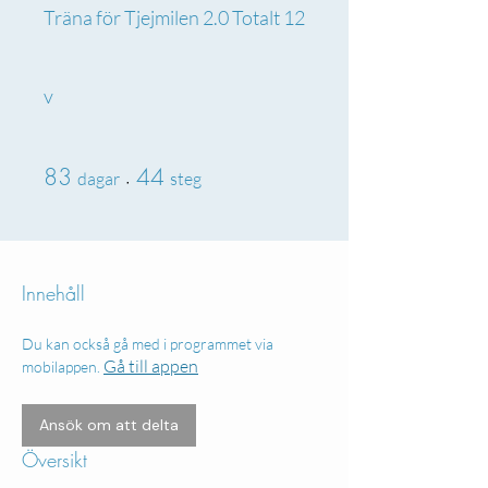
Träna för Tjejmilen 2.0 Totalt 12
v
83 dagar
44 steg
83
44
dagar
steg
Innehåll
Du kan också gå med i programmet via
Gå till appen
mobilappen.
Ansök om att delta
Översikt