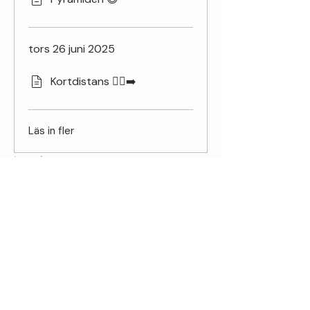
tors 26 juni 2025
Kortdistans 🏃‍♀️‍➡️
Läs in fler
Instruktörer
Agneta
Pris
Gratis
Ansök om att delta