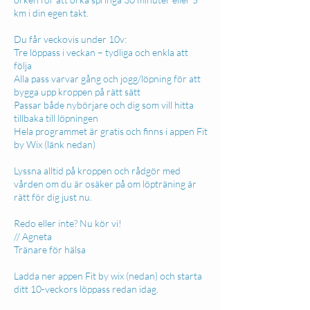
km i din egen takt.
Du får veckovis under 10v:
Tre löppass i veckan – tydliga och enkla att
följa
Alla pass varvar gång och jogg/löpning för att
bygga upp kroppen på rätt sätt
Passar både nybörjare och dig som vill hitta
tillbaka till löpningen
Hela programmet är gratis och finns i appen Fit
by Wix (länk nedan)
Lyssna alltid på kroppen och rådgör med
vården om du är osäker på om löpträning är
rätt för dig just nu.
Redo eller inte? Nu kör vi!
// Agneta
Tränare för hälsa
Ladda ner appen Fit by wix (nedan) och starta
ditt 10-veckors löppass redan idag.