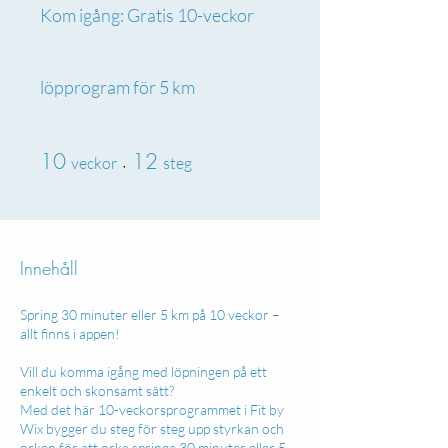
Kom igång: Gratis 10-veckor
löpprogram för 5 km
10 veckor
12 steg
10
12
veckor
steg
Innehåll
Spring 30 minuter eller 5 km på 10 veckor –
allt finns i appen!
Vill du komma igång med löpningen på ett
enkelt och skonsamt sätt?
Med det här 10-veckorsprogrammet i Fit by
Wix bygger du steg för steg upp styrkan och
orken för att orka springa 30 minuter eller 5