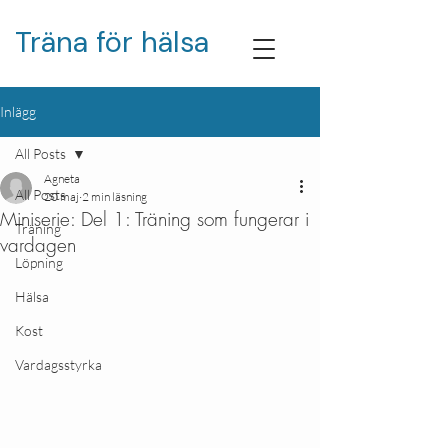
Träna för hälsa
Inlägg
All Posts
Agneta
All Posts
20 maj
2 min läsning
Miniserie: Del 1: Träning som fungerar i
Träning
vardagen
Löpning
Hälsa
Kost
Vardagsstyrka