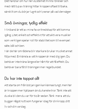
Det handlar om hur nervsystemet minns rörelser och 
med rätt typ av träning hittar kroppen oftast tillbaka, 
särskilt om du börjar lugnt och lyssnar på vad den säger.
Små övningar, tydlig effekt
Miniband är ett av mina favoritredskap för att komma 
igång. Litet, enkelt och effektivt för att aktivera muskler 
som verkligen spelar roll för stabilitet som till exempel: 
säte, bål och ben.
När de här områdena blir starkare brukar mycket annat 
följa med. En känsla av att kroppen är med dig igen. Du 
behöver inte träna länge eller hårt för att få effekt. Du 
behöver bara få till träningen mer regelbundet.
Du har inte tappat allt
Att starta om från början igen kan kännas tungt, men här 
är kroppen mer hjälpsam än du kanske tror. Tänk inte att 
du ska bli den du var för tio år sedan. Tänk  mera  att du 
bygger något nytt som fungerar idag för din kropp, ditt 
liv och din vardag.