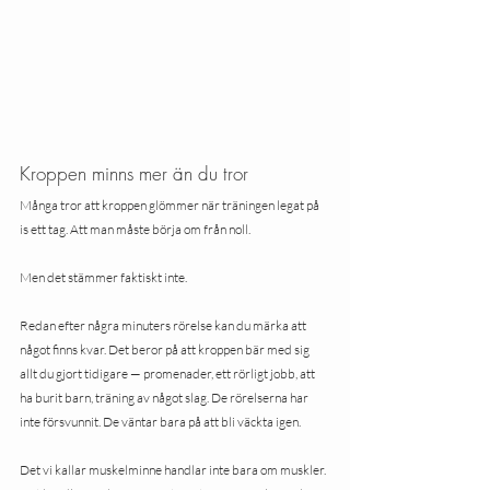
Kroppen minns mer än du tror
Många tror att kroppen glömmer när träningen legat på 
is ett tag. Att man måste börja om från noll.
Men det stämmer faktiskt inte.
Redan efter några minuters rörelse kan du märka att 
något finns kvar. Det beror på att kroppen bär med sig 
allt du gjort tidigare — promenader, ett rörligt jobb, att 
ha burit barn, träning av något slag. De rörelserna har 
inte försvunnit. De väntar bara på att bli väckta igen.
Det vi kallar muskelminne handlar inte bara om muskler. 