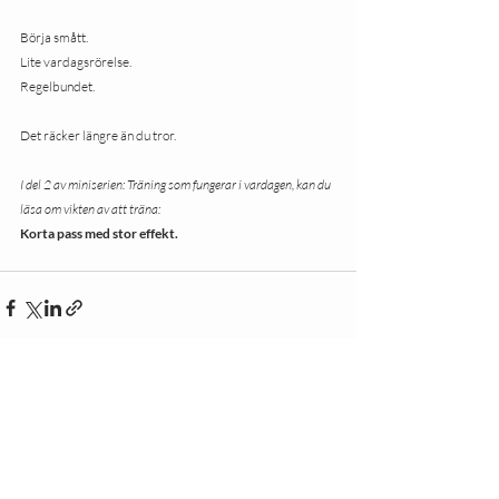
Börja smått.
Lite vardagsrörelse. 
Regelbundet.
Det räcker längre än du tror.
I del 2 av miniserien: Träning som fungerar i vardagen, kan du 
läsa om vikten av att träna:
Korta pass med stor effekt.  
Senaste inlägg
Visa alla