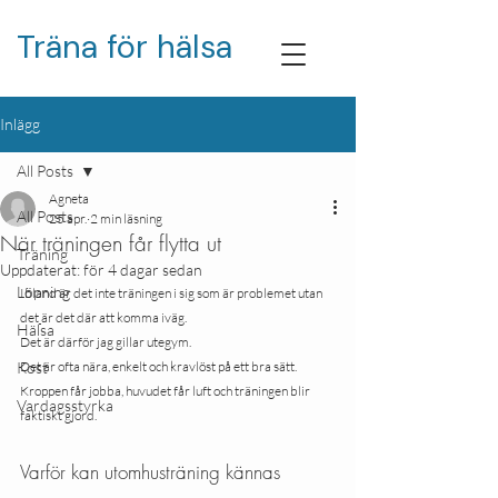
Träna för hälsa
Inlägg
All Posts
Agneta
All Posts
25 apr.
2 min läsning
När träningen får flytta ut
Träning
Uppdaterat:
för 4 dagar sedan
Löpning
Ibland är det inte träningen i sig som är problemet utan 
det
är det där att komma iväg.
Hälsa
Det är därför jag gillar utegym.
Kost
Det är ofta nära, enkelt och kravlöst på ett bra sätt. 
Kroppen får jobba, huvudet får luft och träningen blir 
Vardagsstyrka
faktiskt gjord. 
Varför kan utomhusträning kännas 