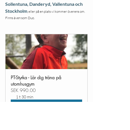
Sollentuna, Danderyd, Vallentuna och 
Stockholm
, eller på en plats vi kommer överens om.  
Finns även som Duo.
PT-Styrka - Lär dig träna på 
utomhusgym
SEK 990.00
1 t 30 min
Boka nu
träning i vardagen
hållbara vanor