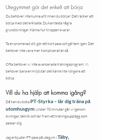
Utegymmet gör det enkelt att börja
Du behöver inte kunna allt innan du börjar. Det räcker att 
börja med det enklaste. Du kan testa några 
grundövningar. Känna hur kroppen svarar. 
Ta en promenad dit, gör ett kort pass och gå hem igen. Det 
behöver inte vara mer komplicerat än så.
Ofta behöver vi  inte avancerade träningsprogram. Vi 
behöver bara en miljö där det känns lite roligare att 
börja.
Vill du ha hjälp att komma igång?
PT-Styrka – lär dig träna på 
Då kan du boka 
utomhusgym
. Under 90 minuter går vi igenom 
övningar, teknik och tar fram ett träningsupplägg som 
passar dig. 
Täby, 
Jag erbjuder PT-pass på utegym i 