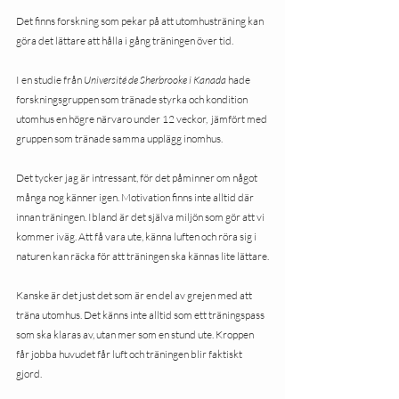
Det finns forskning som pekar på att utomhusträning kan 
göra det lättare att hålla i gång träningen över tid. 
I en studie från 
Université de Sherbrooke i Kanada
 hade 
forskningsgruppen som tränade styrka och kondition 
utomhus en högre närvaro under 12 veckor,  jämfört med 
gruppen som tränade samma upplägg inomhus.
Det tycker jag är intressant, för det påminner om något 
många nog känner igen. Motivation finns inte alltid där 
innan träningen. Ibland är det själva miljön som gör att vi 
kommer iväg. Att få vara ute, känna luften och röra sig i 
naturen kan räcka för att träningen ska kännas lite lättare.
Kanske är det just det som är en del av grejen med att 
träna utomhus. Det känns inte alltid som ett träningspass 
som ska klaras av, utan mer som en stund ute. Kroppen 
får jobba huvudet får luft och träningen blir faktiskt  
gjord.