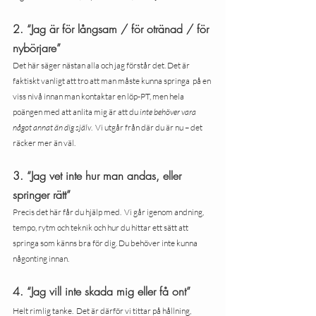
2. “Jag är för långsam / för otränad / för 
nybörjare”
Det här säger nästan alla och jag förstår det. Det är 
faktiskt vanligt att tro att man måste kunna springa  på en 
viss nivå innan man kontaktar en löp-PT, men hela 
poängen med att anlita mig är att du 
inte behöver vara 
något annat än dig själv
.  Vi utgår från där du är nu – det 
räcker mer än väl. 
3. “Jag vet inte hur man andas, eller 
springer rätt”
Precis det här får du hjälp med.  Vi går igenom andning, 
tempo, rytm och teknik och hur du hittar ett sätt att 
springa som känns bra för dig. Du behöver inte kunna 
någonting innan.
4. “Jag vill inte skada mig eller få ont”
Helt rimlig tanke.  Det är därför vi tittar på hållning, 