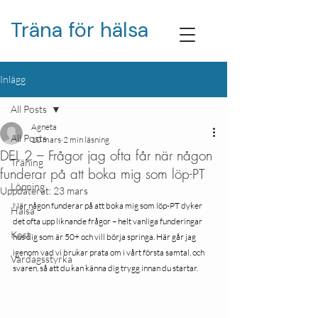
Träna för hälsa
Inlägg
All Posts
Agneta
All Posts
10 mars
2 min läsning
DEL 2 – Frågor jag ofta får när någon
Träning
funderar på att boka mig som löp-PT
Löpning
Uppdaterat:
23 mars
När någon funderar på att boka mig som löp-PT dyker 
Hälsa
det ofta upp liknande frågor – helt vanliga funderingar 
Kost
hos dig som är 50+ och vill börja springa. Här går jag 
igenom vad vi brukar prata om i vårt första samtal, och 
Vardagsstyrka
svaren, så att du kan känna dig trygg innan du startar.