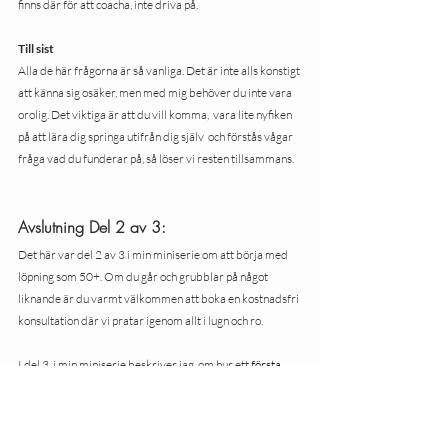
finns där för att coacha, inte driva på.
Till sist
Alla de här frågorna är så vanliga. Det är inte alls konstigt 
att känna sig osäker, men med mig behöver du inte vara 
orolig. Det viktiga är att du vill komma,  vara lite nyfiken 
på att lära dig springa utifrån dig själv  och förstås vågar 
fråga vad du funderar på, så löser vi resten tillsammans.
Avslutning Del 2 av 3:
Det här var del 2 av 3 i min miniserie om att börja med  
löpning som 50+. Om du går och grubblar på något 
liknande är du varmt välkommen att boka en kostnadsfri 
konsultation där vi pratar igenom allt i lugn och ro.
I del 3, i min miniserie beskriver jag  om hur ett
 första 
löppass  går till hos mig – steg för steg.
Löpning50+
träning i vardagen
trygg löpning
löp-PT
kom igång med löpning
Börja springa 50+