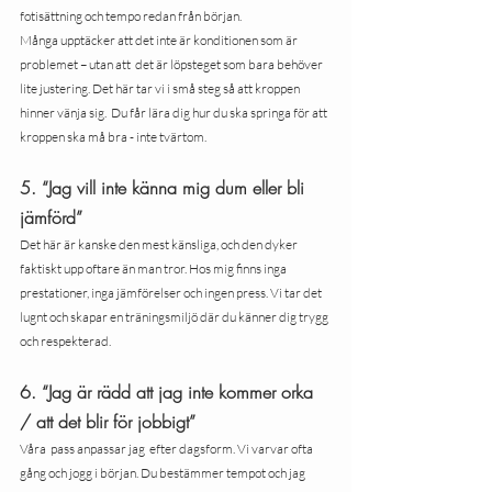
fotisättning och tempo redan från början.
Många upptäcker att det inte är konditionen som är 
problemet – utan att  det är löpsteget som bara behöver 
lite justering. Det här tar vi i små steg så att kroppen 
hinner vänja sig.  Du får lära dig hur du ska springa för att 
kroppen ska må bra - inte tvärtom.
5. “Jag vill inte känna mig dum eller bli 
jämförd”
Det här är kanske den mest känsliga, och den dyker 
faktiskt upp oftare än man tror. Hos mig finns inga 
prestationer, inga jämförelser och ingen press. Vi tar det 
lugnt och skapar en träningsmiljö där du känner dig trygg 
och respekterad.
6. “Jag är rädd att jag inte kommer orka 
/ att det blir för jobbigt”
Våra  pass anpassar jag  efter dagsform. Vi varvar ofta 
gång och jogg i början. Du bestämmer tempot och jag 