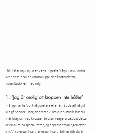
Här listar jag några av de vanligaste frågorna och mina 
svar  som  brukar komma upp i den kostnadsfria 
konsultationen med mig.
1. “Jag är orolig att kroppen inte håller”
Många har haft ont någonstans eller är rädda att något 
ska gå sönder. I början pratar vi om din historik, hur du 
mår idag och vad kroppen brukar reagera på. Just detta 
är en av mina specialiteter jag anpassar träningen efter 
dig. Vi stressar inte, vi pressar inte, vi börjar där du är.